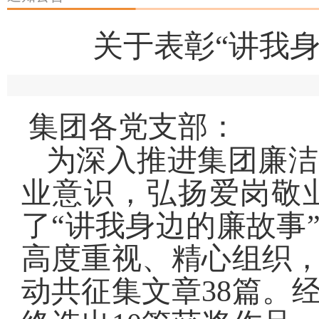
关于表彰“讲我
集团各党支部：
为深入推进集团廉洁
业意识，弘扬爱岗敬
了“讲我身边的廉故事
高度重视、精心组织
动共征集文章38篇。