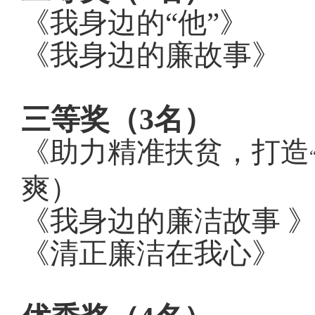
《我身边的“他”》
《我身边的廉故事》
三等奖（3名）
《助力精准扶贫，打造
爽）
《我身边的廉洁故事 
《清正廉洁在我心》