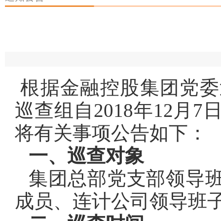
根据金融控股集团党委
巡查组自
2018年12
将有关事项公告如下：
一、巡查对象
集团总部党支部领导
成员、连计公司领导班