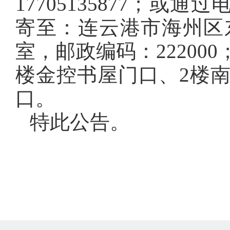
17705135877；或通过
寄至：连云港市海州区东
室，邮政编码：22200
楼金控书屋门口、2楼南
口。
特此公告。
金融控
20