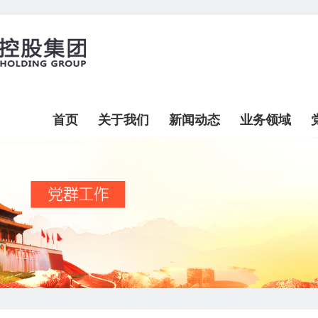
首页
关于我们
新闻动态
业务领域