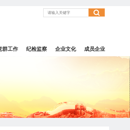
党群工作
纪检监察
企业文化
成员企业