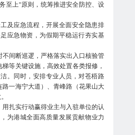
务至上
”
原则，统筹推进安全防控、设
分工及应急流程，开展全面安全隐患排
备足应急物资，为假期平稳运行夯实基
时不间断巡逻，严格落实出入口核验管
电梯等关键设施，高效处置各类报修，
整洁。
同时，安排专业人员，对
苍梧路
连路一海宁大道）、青峰路（花果山大
故。
，用扎实行动赢得业主与入驻单位的认
园，为
港城全面
高质量发展贡献物业力