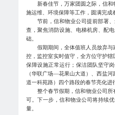
新春佳节，万家团圆之际，
信和
施运维、环境保障等工作，圆满完成
节前，
信和物业公司
提前部署、
查，聚焦消防设施、电梯机房、配电
础
。
假期期间，全体值班人员放弃与
控，监控室实时值守，全方位守护辖
保障设施正常运行；保洁团队坚守岗
（华联广场—花果山大道）、西盐河
道一科苑路）
四个路段的春节亮化进
整个春节假期，
信和物业公司所
可。下一步，
信和物业公司
将持续优
量。