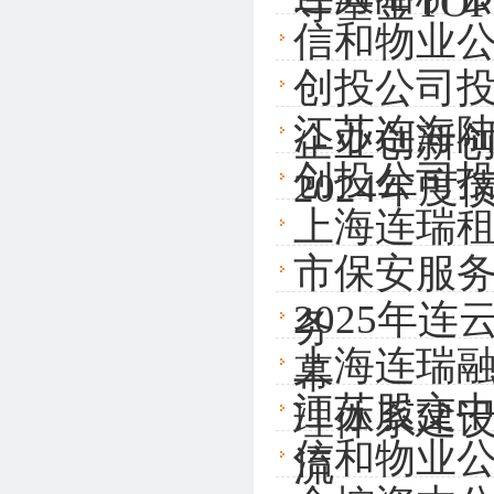
导基金TOP
信和物业公
创投公司投
江苏连海
企业创新
创投公司
2024年
上海连瑞
市保安服
2025年
务
上海连瑞
幕
江苏股交
理体系建
信和物业
流