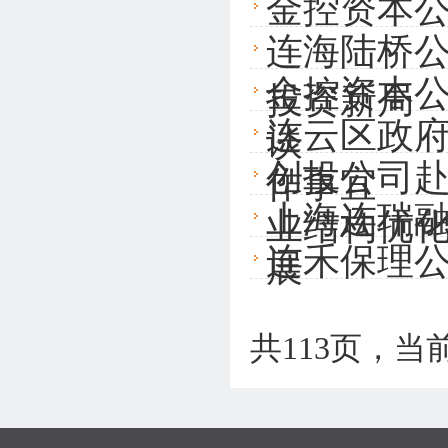
金控资本
连海陆桥公
金控资本
投资新局
连云区政
谈
创投公司赴
作事宜
上海连瑞
业结构优
连禾保理公
展
共113页，当前