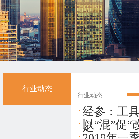
行业动态
行业动态
经参：工
以“混”促
足
2019年